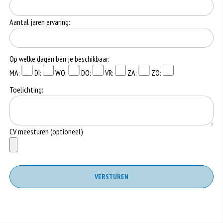
Aantal jaren ervaring:
Op welke dagen ben je beschikbaar:
MA:
DI:
WO:
DO:
VR:
ZA:
ZO:
Toelichting:
CV meesturen (optioneel)