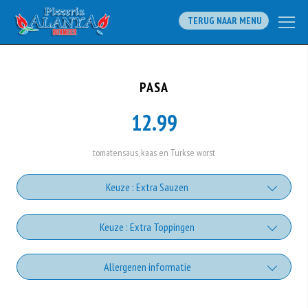
TERUG NAAR MENU
PASA
12.99
tomatensaus, kaas en Turkse worst
Keuze : Extra Sauzen
Knoflooksaus
Keuze : Extra Toppingen
+€1.00
Extra Champignons
Allergenen informatie
Whiskeysaus
+€1.00
+€1.00
Geen aangegeven allergenen.