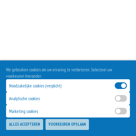
Extra Paprika
Sambalsaus
+€1.00
+€1.00
Extra Uien
Tomatensaus
+€1.00
+€1.00
Extra Olijven
+€1.00
Extra Kappertjes
We gebruiken cookies om uw ervaring te verbeteren. Selecteer uw
+€1.00
voorkeuren hieronder:
Extra Ham
Noodzakelijke cookies (verplicht)
+€3.50
Analytische cookies
Extra Salami
Marketing cookies
+€3.50
Extra Donervlees
ALLES ACCEPTEREN
VOORKEUREN OPSLAAN
TOEVOEGEN
+€3.50