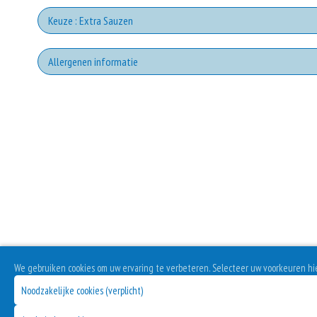
Extra
Keuze : Extra Sauzen
Kno
Allergenen informatie
Extra
Geen aangegeven allergenen.
Wh
Extr
Sa
Extra 
Tom
We gebruiken cookies om uw ervaring te verbeteren. Selecteer uw voorkeuren hi
Noodzakelijke cookies (verplicht)