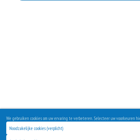
Geen aangegeven allergenen.
Ext
Sa
Ex
Tom
Ext
Extra
Ex
We gebruiken cookies om uw ervaring te verbeteren. Selecteer uw voorkeuren hi
Ext
Noodzakelijke cookies (verplicht)
Extra