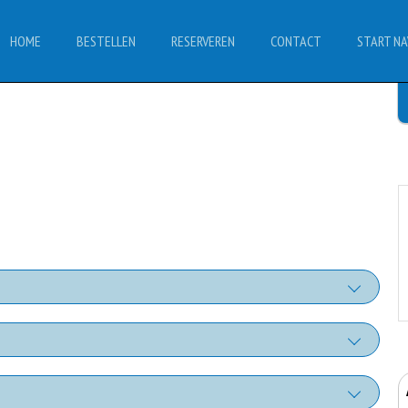
HOME
BESTELLEN
RESERVEREN
CONTACT
START NA
flooksaus
+€1.00
Champignons
iskeysaus